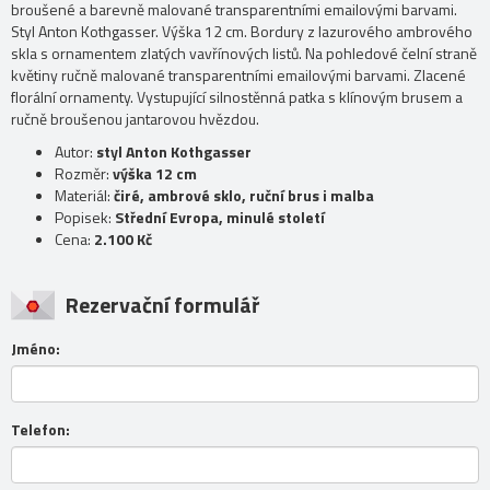
broušené a barevně malované transparentními emailovými barvami.
Styl Anton Kothgasser. Výška 12 cm. Bordury z lazurového ambrového
skla s ornamentem zlatých vavřínových listů. Na pohledové čelní straně
květiny ručně malované transparentními emailovými barvami. Zlacené
florální ornamenty. Vystupující silnostěnná patka s klínovým brusem a
ručně broušenou jantarovou hvězdou.
Autor:
styl Anton Kothgasser
Rozměr:
výška 12 cm
Materiál:
čiré, ambrové sklo, ruční brus i malba
Popisek:
Střední Evropa, minulé století
Cena:
2.100 Kč
Rezervační formulář
Jméno:
Telefon: