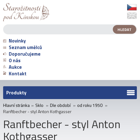
Novinky
Seznam umělců
Doporučujeme
O nás
Aukce
Kontakt
Produkty
Hlavní stránka
»
Sklo
»
Dle období
»
od roku 1950
»
Ranftbecher - styl Anton Kothgasser
Ranftbecher - styl Anton
Kothgasser