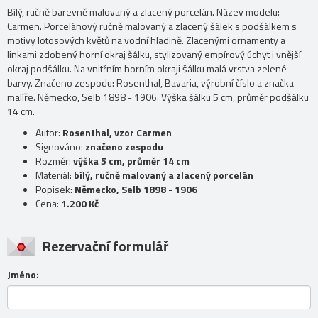
Bílý, ručně barevně malovaný a zlacený porcelán. Název modelu:
Carmen. Porcelánový ručně malovaný a zlacený šálek s podšálkem s
motivy lotosových květů na vodní hladině. Zlacenými ornamenty a
linkami zdobený horní okraj šálku, stylizovaný empírový úchyt i vnější
okraj podšálku. Na vnitřním horním okraji šálku malá vrstva zelené
barvy. Značeno zespodu: Rosenthal, Bavaria, výrobní číslo a značka
malíře. Německo, Selb 1898 - 1906. Výška šálku 5 cm, průměr podšálku
14 cm.
Autor:
Rosenthal, vzor Carmen
Signováno:
značeno zespodu
Rozměr:
výška 5 cm, průměr 14 cm
Materiál:
bílý, ručně malovaný a zlacený porcelán
Popisek:
Německo, Selb 1898 - 1906
Cena:
1.200 Kč
Rezervační formulář
Jméno: