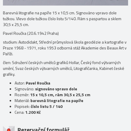
Barevná litografie na papíře 15 x 10,5 cm. Signováno vpravo dole
tužkou. Vlevo dole tužkou číslo listu 5/140. Rám s paspartou a sklem
30,5 x 25,5 cm.
Pavel Roučka (20.6.1942 Praha)
studium: Autodidakt, Střední průmyslová škola geodézie a kartografie v
Praze 1968 - 1971, roku 1953 odborná stáž Akademie des Beaux Art v
Paříži.
člen: Sdružení českých umělců grafiků Hollar, Český fond výtvarných
umění, Svaz českých výtvarných umělců, Litografičanka, Kabinet české
grafiky.
Autor:
Pavel Roučka
Signováno:
signováno vpravo dole
Rozměr:
15 x 10,5 cm, rám 30,5 x 25,5 cm
Materiál:
barevná litografie na papíře
Popisek:
číslo listu 5 / 140
Cena:
1.200 Kč
Rezervační formulář