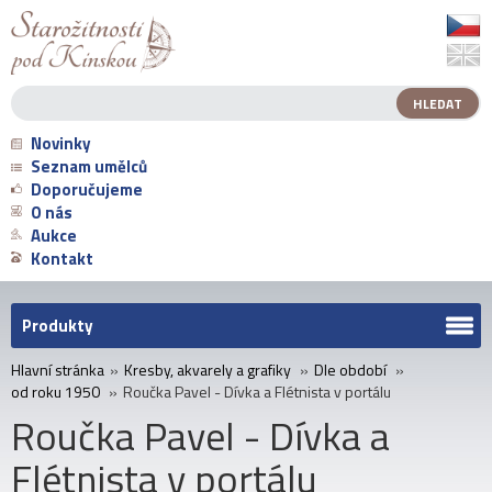
Novinky
Seznam umělců
Doporučujeme
O nás
Aukce
Kontakt
Produkty
Hlavní stránka
»
Kresby, akvarely a grafiky
»
Dle období
»
od roku 1950
»
Roučka Pavel - Dívka a Flétnista v portálu
Roučka Pavel - Dívka a
Flétnista v portálu