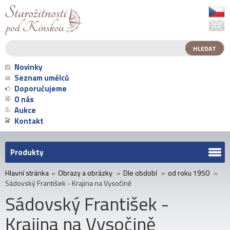
Novinky
Seznam umělců
Doporučujeme
O nás
Aukce
Kontakt
Produkty
Hlavní stránka
»
Obrazy a obrázky
»
Dle období
»
od roku 1950
»
Sádovský František - Krajina na Vysočině
Sádovský František -
Krajina na Vysočině