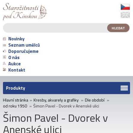
Novinky
Seznam umělců
Doporučujeme
O nás
Aukce
Kontakt
Produkty
Hlavní stránka
»
Kresby, akvarely a grafiky
»
Dle období
»
od roku 1950
»
Šimon Pavel - Dvorek v Anenské ulici
Šimon Pavel - Dvorek v
Anenské ulici