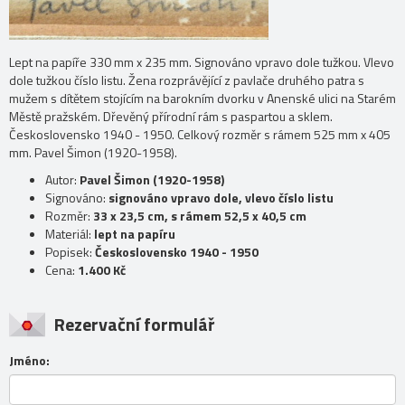
Lept na papíře 330 mm x 235 mm. Signováno vpravo dole tužkou. Vlevo
dole tužkou číslo listu. Žena rozprávějící z pavlače druhého patra s
mužem s dítětem stojícím na barokním dvorku v Anenské ulici na Starém
Městě pražském. Dřevěný přírodní rám s paspartou a sklem.
Československo 1940 - 1950. Celkový rozměr s rámem 525 mm x 405
mm. Pavel Šimon (1920-1958).
Autor:
Pavel Šimon (1920-1958)
Signováno:
signováno vpravo dole, vlevo číslo listu
Rozměr:
33 x 23,5 cm, s rámem 52,5 x 40,5 cm
Materiál:
lept na papíru
Popisek:
Československo 1940 - 1950
Cena:
1.400 Kč
Rezervační formulář
Jméno: