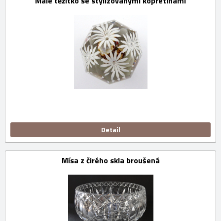
Malé těžítko se stylizovanými kopretinami
Detail
Mísa z čirého skla broušená