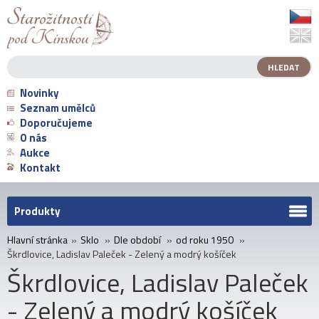
Novinky
Seznam umělců
Doporučujeme
O nás
Aukce
Kontakt
Produkty
Hlavní stránka
»
Sklo
»
Dle období
»
od roku 1950
»
Škrdlovice, Ladislav Paleček - Zelený a modrý košíček
Škrdlovice, Ladislav Paleček
- Zelený a modrý košíček