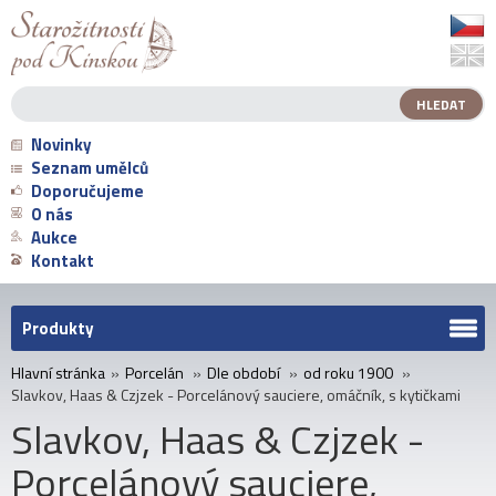
Novinky
Seznam umělců
Doporučujeme
O nás
Aukce
Kontakt
Produkty
Hlavní stránka
»
Porcelán
»
Dle období
»
od roku 1900
»
Slavkov, Haas & Czjzek - Porcelánový sauciere, omáčník, s kytičkami
Slavkov, Haas & Czjzek -
Porcelánový sauciere,