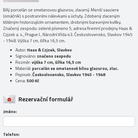
Bílý porcelán se smetanovou glazurou, zlacený. Menší sauciere
(omáčník) s postranními nálevkami a úchyty. Zdobený zlaceným
tištěným historizujícím ornamentem, drobnými barevnými kvítky.
Značený zespodu: zeleně písmeno S, adresa firemní prodejny Haas &
Czjzek a. s., Prague I., Národní třída 43. Československo, Slavkov 1945
- 1948. Výška 7 cm, šířka 16,5 cm.
Autor:
Haas & Czjzek, Slavkov
Signováno:
značeno zespodu
Rozměr:
výška 7 cm, šířka 16,5 cm
Materiál:
porcelán se smetanově bílou glazurou, zlac.
Popisek:
Československo, Slavkov 1945 - 1948
Cena:
500 Kč
Rezervační formulář
Jméno:
Telefon: