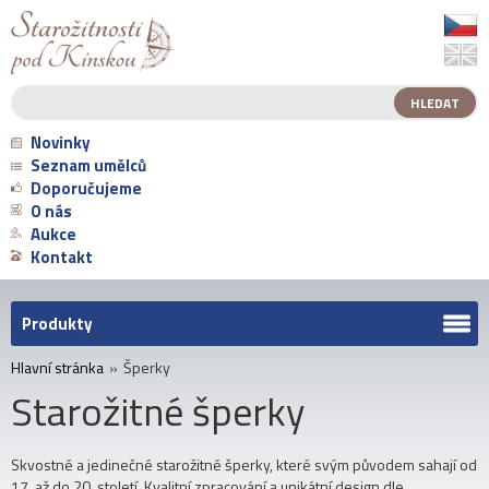
Novinky
Seznam umělců
Doporučujeme
O nás
Aukce
Kontakt
Produkty
Hlavní stránka
»
Šperky
Starožitné šperky
Skvostné a jedinečné starožitné šperky, které svým původem sahají od
17. až do 20. století. Kvalitní zpracování a unikátní design dle