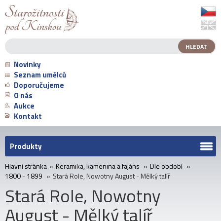
Novinky
Seznam umělců
Doporučujeme
O nás
Aukce
Kontakt
Produkty
Hlavní stránka
»
Keramika, kamenina a fajáns
»
Dle období
»
1800 - 1899
»
Stará Role, Nowotny August - Mělký talíř
Stará Role, Nowotny
August - Mělký talíř