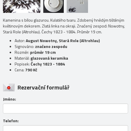
Kamenina s bílou glazurou. Kulatého tvaru. Zdobený hnědým tištěným
květinovým dekorem. Zlatá linka na okraji. Značený zespod: Nowotny,
Stará Role (Altrohlau). Čechy 1823 - 1884. Průměr 19 cm.
Autor:
August Nowotny, Stará Role (Altrohlau)
Signováno:
značeno zespodu
Rozměr:
průměr 19 cm
Materiál:
glazovaná keramika
Popisek:
Čechy 1823 - 1884
Cena:
790 Kč
Rezervační formulář
Jméno:
Telefon: