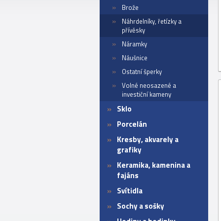
Brože
Náhrdelníky, řetízky a
přívěsky
Náramky
Náušnice
Ostatní šperky
Volné neosazené a
investiční kameny
Sklo
Porcelán
Kresby, akvarely a
grafiky
Keramika, kamenina a
fajáns
Svítidla
Sochy a sošky