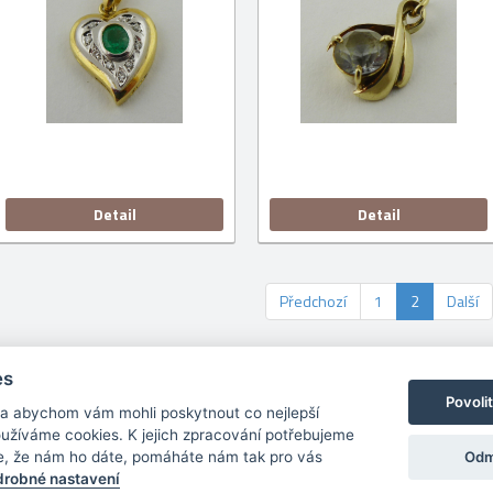
Detail
Detail
Předchozí
1
2
Další
es
Povoli
am umělců
Obchodní podmínky
O nás
Kontakt
C
 a abychom vám mohli poskytnout co nejlepší
používáme cookies. K jejich zpracování potřebujeme
Copyright © 2026
Odm
e, že nám ho dáte, pomáháte nám tak pro vás
robné nastavení