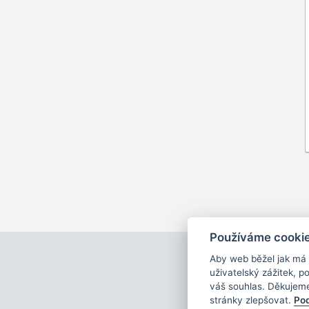
Používáme cooki
Sezn
Aby web běžel jak má
uživatelský zážitek, 
váš souhlas. Děkujem
stránky zlepšovat.
Pod