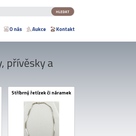
O nás
Aukce
Kontakt
, přívěsky a
Stříbrný řetízek či náramek