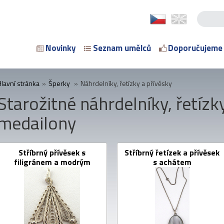
Novinky
Seznam umělců
Doporučujeme
Hlavní stránka
»
Šperky
»
Náhrdelníky, řetízky a přívěsky
Starožitné náhrdelníky, řetízky
medailony
Stříbrný přívěsek s
Stříbrný řetízek a přívěsek
filigránem a modrým
s achátem
korálkem