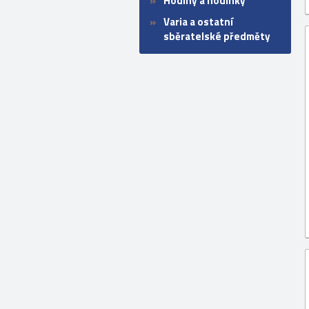
Hodiny a hodinky
Varia a ostatní
sběratelské předměty