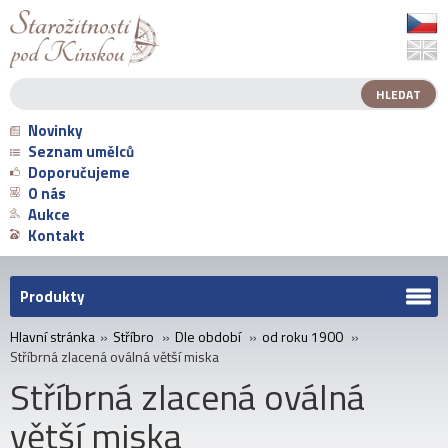
Novinky
Seznam umělců
Doporučujeme
O nás
Aukce
Kontakt
Produkty
Hlavní stránka
»
Stříbro
»
Dle období
»
od roku 1900
»
Stříbrná zlacená oválná větší miska
Stříbrná zlacená oválná
větší miska