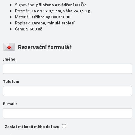
Signováno:
přiloženo osvědčení PÚ ČR
Rozměr:
24 x 13 x 8,5 cm, váha 240,93 g
Materiál:
stříbro Ag 800/1000
Popisek:
Evropa, minulé století
Cena:
9.600 Kč
Rezervační formulář
Jméno:
Telefon:
E-mail:
Zaslat mi kopii mého dotazu