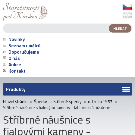
Novinky
Seznam umělců
Doporučujeme
O nás
Aukce
Kontakt
Produkty
Hlavní stránka
»
Šperky
»
Stříbrné šperky
»
od roku 1957
»
Stříbrné náušnice s fialovými kameny - Jablonecká bižuterie
Stříbrné náušnice s
fialovými kameny -