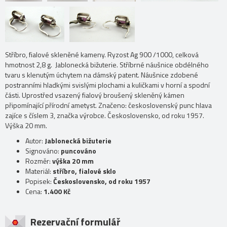
Stříbro, fialové skleněné kameny. Ryzost Ag 900 /1000, celková
hmotnost 2,8 g. Jablonecká bižuterie. Stříbrné náušnice obdélného
tvaru s klenutým úchytem na dámský patent. Náušnice zdobené
postranními hladkými svislými plochami a kuličkami v horní a spodní
části. Uprostřed vsazený fialový broušený skleněný kámen
připomínající přírodní ametyst. Značeno: československý punc hlava
zajíce s číslem 3, značka výrobce. Československo, od roku 1957.
Výška 20 mm.
Autor:
Jablonecká bižuterie
Signováno:
puncováno
Rozměr:
výška 20 mm
Materiál:
stříbro, fialové sklo
Popisek:
Československo, od roku 1957
Cena:
1.400 Kč
Rezervační formulář