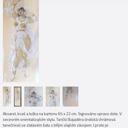
Akvarel, kvaš a tužka na kartonu 65 x 22 cm. Signováno vpravo dole. V
secesním orientalizujícím stylu. Tančící Bajadéra (indická chrámová
tanečnice) ve zlatavém šatu s bílým vlajícím závojem. I proto je