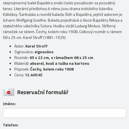
stejnojmenný balet Bajadéra znalci často považován za posvátný
tanec. Literární předlohou k němu jsou drama indického básníka
Kálidásy: Šankutala a rovněž balada: Bůh a Bajadéra, jejímž autorem je
Johann Wolfgang Goethe. Balada pojednává o lásce Bajadéry Nikiya a
statečného válečníka Solora. Hudbu složil Ludwig Minkus. Stříbrný
rámeček se sklem. Čechy, kolem roku 1908. Celkový rozměr s rámem
68 x 25 cm. Karel Stroff (1881-1929)
Autor:
Karel Stroff
Signováno:
signováno
Rozměr:
65 x 22 cm, s rámečkem 68 x 25 cm
Materiál:
akvarel, kvaš a tužka na kartonu
Popisek:
Čechy, kolem roku 1908
Cena:
12.400 Kč
Rezervační formulář
Jméno:
Telefon: