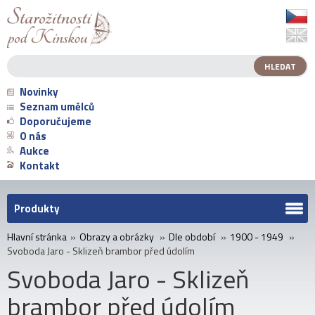
Novinky
Seznam umělců
Doporučujeme
O nás
Aukce
Kontakt
Produkty
Hlavní stránka
»
Obrazy a obrázky
»
Dle období
»
1900 - 1949
»
Svoboda Jaro - Sklizeň brambor před údolím
Svoboda Jaro - Sklizeň
brambor před údolím