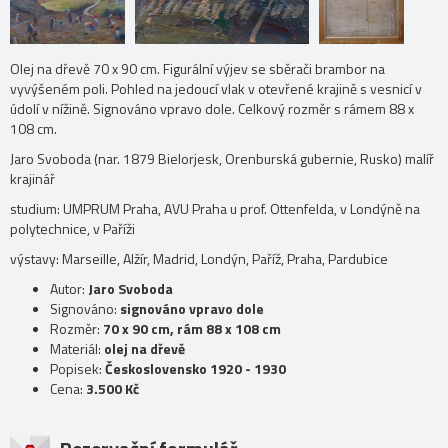
Olej na dřevě 70 x 90 cm. Figurální výjev se sběrači brambor na
vyvýšeném poli. Pohled na jedoucí vlak v otevřené krajině s vesnicí v
údolí v nížině. Signováno vpravo dole. Celkový rozměr s rámem 88 x
108 cm.
Jaro Svoboda (nar. 1879 Bielorjesk, Orenburská gubernie, Rusko) malíř
krajinář
studium: UMPRUM Praha, AVU Praha u prof. Ottenfelda, v Londýně na
polytechnice, v Paříži
výstavy: Marseille, Alžír, Madrid, Londýn, Paříž, Praha, Pardubice
Autor:
Jaro Svoboda
Signováno:
signováno vpravo dole
Rozměr:
70 x 90 cm, rám 88 x 108 cm
Materiál:
olej na dřevě
Popisek:
Československo 1920 - 1930
Cena:
3.500 Kč