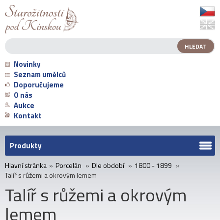
Novinky
Seznam umělců
Doporučujeme
O nás
Aukce
Kontakt
Produkty
Hlavní stránka
»
Porcelán
»
Dle období
»
1800 - 1899
»
Talíř s růžemi a okrovým lemem
Talíř s růžemi a okrovým
lemem