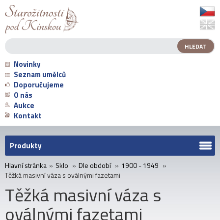
Novinky
Seznam umělců
Doporučujeme
O nás
Aukce
Kontakt
Produkty
Hlavní stránka
»
Sklo
»
Dle období
»
1900 - 1949
»
Těžká masivní váza s oválnými fazetami
Těžká masivní váza s
oválnými fazetami