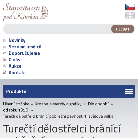
Novinky
Seznam umělců
Doporučujeme
O nás
Aukce
Kontakt
Produkty
Hlavní stránka
»
Kresby, akvarely a grafiky
»
Dle období
»
od roku 1950
»
Turečtí dělostřelci bránící pobřežní pevnost, 1. světová válka
Turečtí dělostřelci bránící