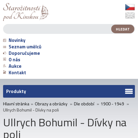
Novinky
Seznam umělců
Doporučujeme
O nás
Aukce
Kontakt
Produkty
Hlavní stránka
»
Obrazy a obrázky
»
Dle období
»
1900 - 1949
»
Ullrych Bohumil - Dívky na poli
Ullrych Bohumil - Dívky na
poli