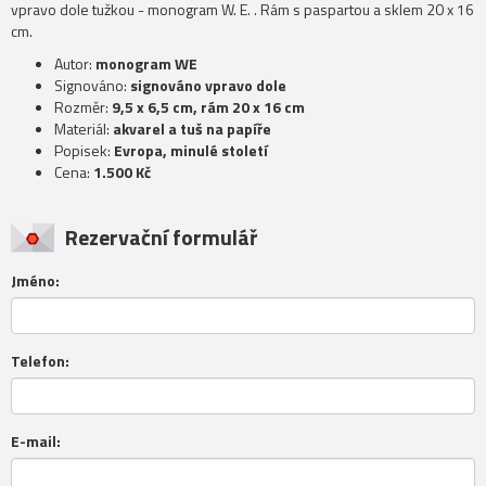
vpravo dole tužkou - monogram W. E. . Rám s paspartou a sklem 20 x 16
cm.
Autor:
monogram WE
Signováno:
signováno vpravo dole
Rozměr:
9,5 x 6,5 cm, rám 20 x 16 cm
Materiál:
akvarel a tuš na papíře
Popisek:
Evropa, minulé století
Cena:
1.500 Kč
Rezervační formulář
Jméno:
Telefon:
E-mail: