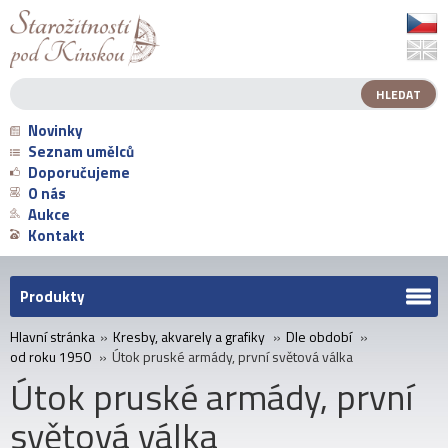
Novinky
Seznam umělců
Doporučujeme
O nás
Aukce
Kontakt
Produkty
Hlavní stránka
»
Kresby, akvarely a grafiky
»
Dle období
»
od roku 1950
»
Útok pruské armády, první světová válka
Útok pruské armády, první
světová válka