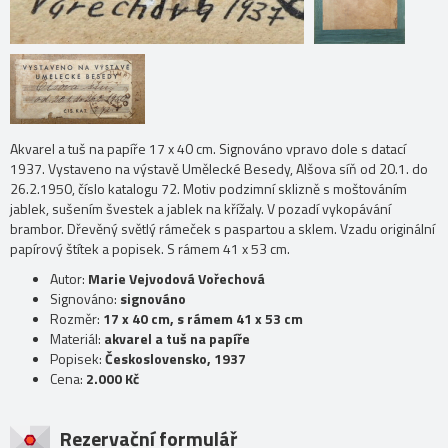
Akvarel a tuš na papíře 17 x 40 cm. Signováno vpravo dole s datací
1937. Vystaveno na výstavě Umělecké Besedy, Alšova síň od 20.1. do
26.2.1950, číslo katalogu 72. Motiv podzimní sklizně s moštováním
jablek, sušením švestek a jablek na křížaly. V pozadí vykopávání
brambor. Dřevěný světlý rámeček s paspartou a sklem. Vzadu originální
papírový štítek a popisek. S rámem 41 x 53 cm.
Autor:
Marie Vejvodová Vořechová
Signováno:
signováno
Rozměr:
17 x 40 cm, s rámem 41 x 53 cm
Materiál:
akvarel a tuš na papíře
Popisek:
Československo, 1937
Cena:
2.000 Kč
Rezervační formulář