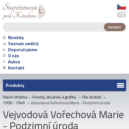
Novinky
Seznam umělců
Doporučujeme
O nás
Aukce
Kontakt
Produkty
Hlavní stránka
»
Kresby, akvarely a grafiky
»
Dle období
»
1900 - 1949
»
Vejvodová Vořechová Marie - Podzimní úroda
Vejvodová Vořechová Marie
- Podzimní úroda