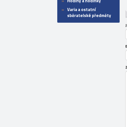
Hodiny a hodinky
Varia a ostatní
sběratelské předměty