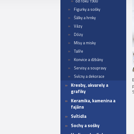
od roku 1900
Figurky a sošky
Šálky a hrnky
Vázy
Dózy
Mísy a misky
Talíře
Konvice a džbány
Servisy a soupravy
Svícny a dekorace
B
Kresby, akvarely a
p
grafiky
Keramika, kamenina a
fajáns
Svítidla
Sochy a sošky