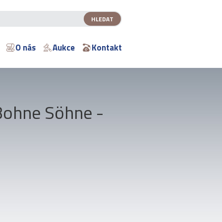
O nás
Aukce
Kontakt
 Bohne Söhne -