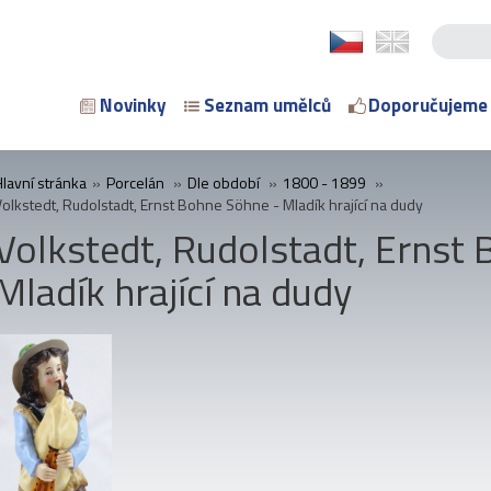
Novinky
Seznam umělců
Doporučujeme
Hlavní stránka
»
Porcelán
»
Dle období
»
1800 - 1899
»
Volkstedt, Rudolstadt, Ernst Bohne Söhne - Mladík hrající na dudy
Volkstedt, Rudolstadt, Ernst
Mladík hrající na dudy