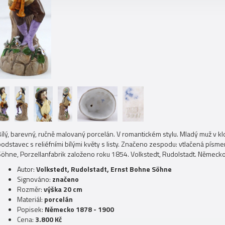
ílý, barevný, ručně malovaný porcelán. V romantickém stylu. Mladý muž v klo
odstavec s reliéfními bílými květy s listy. Značeno zespodu: vtlačená písm
Söhne, Porzellanfabrik založeno roku 1854. Volkstedt, Rudolstadt. Německ
Autor:
Volkstedt, Rudolstadt, Ernst Bohne Söhne
Signováno:
značeno
Rozměr:
výška 20 cm
Materiál:
porcelán
Popisek:
Německo 1878 - 1900
Cena:
3.800 Kč