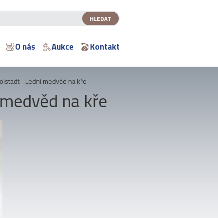
O nás
Aukce
Kontakt
olstadt - Lední medvěd na kře
í medvěd na kře