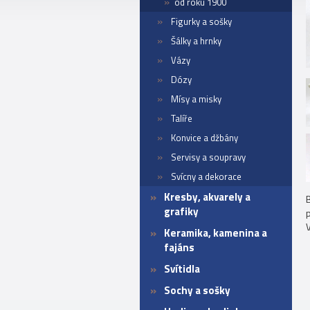
od roku 1900
Figurky a sošky
Šálky a hrnky
Vázy
Dózy
Mísy a misky
Talíře
Konvice a džbány
Servisy a soupravy
Svícny a dekorace
Kresby, akvarely a
grafiky
Keramika, kamenina a
fajáns
Svítidla
Sochy a sošky