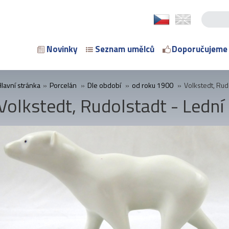
Novinky
Seznam umělců
Doporučujeme
Hlavní stránka
»
Porcelán
»
Dle období
»
od roku 1900
»
Volkstedt, Rud
Volkstedt, Rudolstadt - Ledn