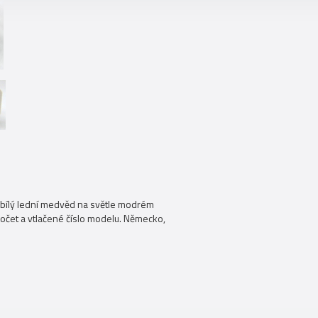
í bílý lední medvěd na světle modrém
očet a vtlačené číslo modelu. Německo,