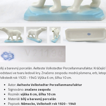
Bílý a barevný porcelán. Aelteste Volkstedter Porzellanmanufaktur. Kráčejíc
podstavci ve tvaru ledové kry. Značeno zespodu: modrá písmena, erb, letop
Volkstedt rok 1920 - 1940. Výška 6 cm, šířka 10 cm.
Autor:
Aelteste Volkstedter Porzellanmanufaktur
Signováno:
značeno zespodu
Rozměr:
výška 6 cm, šířka 10 cm
Materiál:
bílý a barevný porcelán
Popisek:
Německo, Volkstedt rok 1920 - 1940