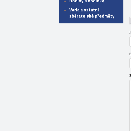
Hodiny a hodinky
Varia a ostatní
sběratelské předměty