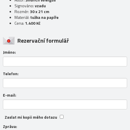
Signováno:
vzadu
Rozměr:
30 x 21 cm
Materiál:
tužka na papíře
Cena:
1.400 Kč
Rezervační formulář
Jméno:
Telefon:
E-mail:
Zaslat mi kopii mého dotazu
Zpráva: