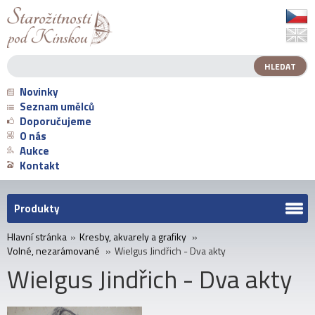
Novinky
Seznam umělců
Doporučujeme
O nás
Aukce
Kontakt
Produkty
Hlavní stránka
»
Kresby, akvarely a grafiky
»
Volné, nezarámované
»
Wielgus Jindřich - Dva akty
Wielgus Jindřich - Dva akty