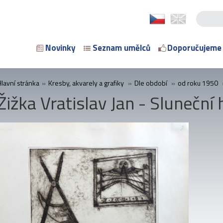
Novinky
Seznam umělců
Doporučujeme
Hlavní stránka
»
Kresby, akvarely a grafiky
»
Dle období
»
od roku 1950
Žižka Vratislav Jan - Sluneční