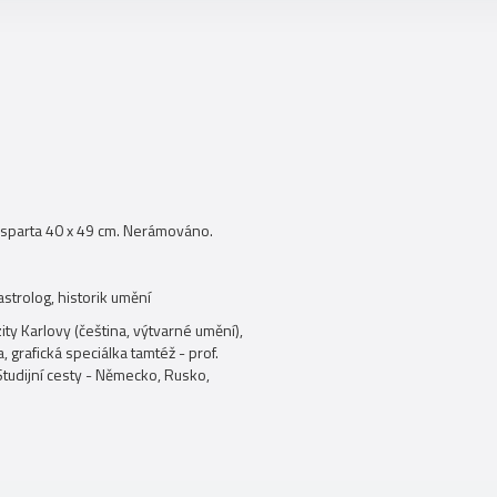
asparta 40 x 49 cm. Nerámováno.
astrolog, historik umění
ty Karlovy (čeština, výtvarné umění),
 grafická speciálka tamtéž - prof.
 Studijní cesty - Německo, Rusko,