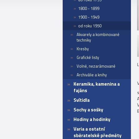
1800 - 1899
1900 - 1949
od roku 1950
Akvarely a kombinované
techniky
Kresby
Grafické listy
Volné, nezarámované
Archiválie a knihy
V
Keramika, kamenina a
fajáns
A
Svítidla
V
Sochy a sošky
B
Hodiny a hodinky
Varia a ostatní
sběratelské předměty