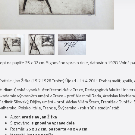
Lept na papíře 25 x 32 cm. Signováno vpravo dole, datováno 1978. Volná p
ratislav Jan Žižka (19.7.1926 Trněný Újezd - 11.4.2011 Praha) malíř, grafik, 
studium: České vysoké učení technické v Praze, Pedagogická fakulta Univerzi
kademie výtvarných umění v Praze - prof. Vlastimil Rada, Vratislav Nechleba,
ladimír Silovský, Dějiny umění - prof. Václav Vilém Štech, František Dvořák.
ulharsko, Polsko, Itálie, Francie, Švýcarsko - rok 1981 studijní stáž.
Autor:
Vratislav Jan Žižka
Signováno:
signováno vpravo dole
Rozměr:
25 x 32 cm, pasparta 40 x 49 cm
Materiál:
lept na papíře