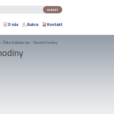
O nás
Aukce
Kontakt
»
Žižka Vratislav Jan - Sluneční hodiny
 hodiny