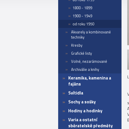
1800 - 1899
1900 - 1949
od roku 1950
Akvarely a kombinované
techniky
Kresby
Grafické listy
Volné, nezarámované
Archiválie a knihy
Keramika, kamenina a
fajáns
Svítidla
V
Sochy a sošky
A
Hodiny a hodinky
V
Varia a ostatní
B
sběratelské předměty