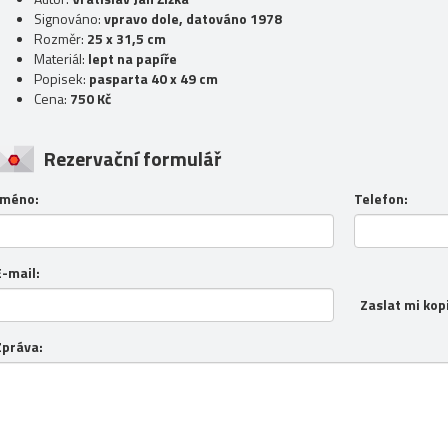
Signováno:
vpravo dole, datováno 1978
Rozměr:
25 x 31,5 cm
Materiál:
lept na papíře
Popisek:
pasparta 40 x 49 cm
Cena:
750 Kč
Rezervační formulář
Jméno:
Telefon:
E-mail:
Zaslat mi kop
Zpráva: