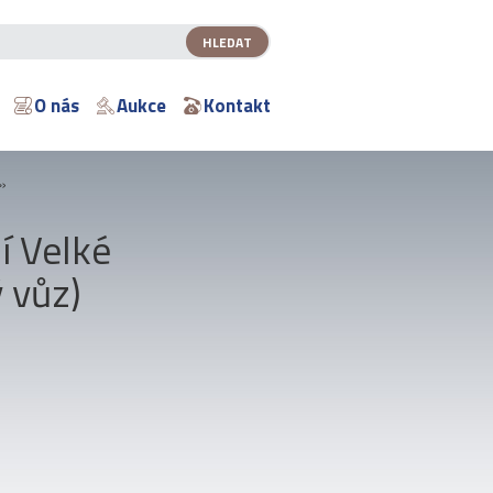
O nás
Aukce
Kontakt
»
í Velké
 vůz)