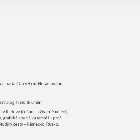
 pasparta 40 x 49 cm. Nerámováno.
astrolog, historik umění
ty Karlovy (čeština, výtvarné umění),
 grafická speciálka tamtéž - prof.
 Studijní cesty - Německo, Rusko,