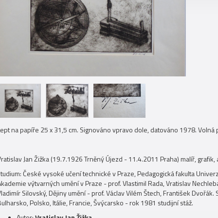
Lept na papíře 25 x 31,5 cm. Signováno vpravo dole, datováno 1978. Volná
ratislav Jan Žižka (19.7.1926 Trněný Újezd - 11.4.2011 Praha) malíř, grafik, 
studium: České vysoké učení technické v Praze, Pedagogická fakulta Univerzi
kademie výtvarných umění v Praze - prof. Vlastimil Rada, Vratislav Nechleba,
ladimír Silovský, Dějiny umění - prof. Václav Vilém Štech, František Dvořák.
ulharsko, Polsko, Itálie, Francie, Švýcarsko - rok 1981 studijní stáž.
Autor:
Vratislav Jan Žižka