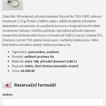
Zlato bílé 18 karátové, přírodní diamant. Ryzost Au 750/1000, celková
hmotnost 3,70 g. Prsten z bílého zlata s větším kvalitním přírodním
diamantem zasazeným ve vyvýšené korunce s krapnami tvořící efekt
ornamentu hvězdy z čelního pohledu. Uprostřed přírodní diamant
moderního briliantového brusu o hmotnosti 0,80 ct, barva I, čistota VS1.
Značeno: ryzost 750, platný český punc, nečitelný italský punc. Itálie,
třetí třetina minulého století. Velikost prstenu 54.
Signováno:
puncováno, značeno
Rozměr:
velikost prstenu 54
Materiál:
zlato 18k, přírodní diamant 0,80 ct
Popisek:
Itálie, třetí třetina minulého století
Cena:
49.000 Kč
Rezervační formulář
Jméno: