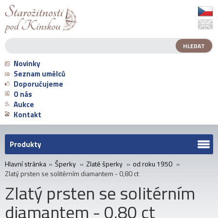
Novinky
Seznam umělců
Doporučujeme
O nás
Aukce
Kontakt
Produkty
Hlavní stránka
»
Šperky
»
Zlaté šperky
»
od roku 1950
»
Zlatý prsten se solitérním diamantem - 0,80 ct
Zlatý prsten se solitérním
diamantem - 0,80 ct