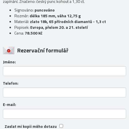
zapínání. Značeno: český punc kohout a 1,30 ct.
Signováno:
puncováno
Rozměr:
délka 185 mm, váha 12,75 g
Materiál:
zlato 18k, 65 přírodních diamantů - 1,3 ct
Popisek:
Evropa, přelom 20. a 21. století
Cena:
78.500 Kč
Rezervační formulář
Jméno:
Telefon:
E-mail:
Zaslat mi kopii mého dotazu