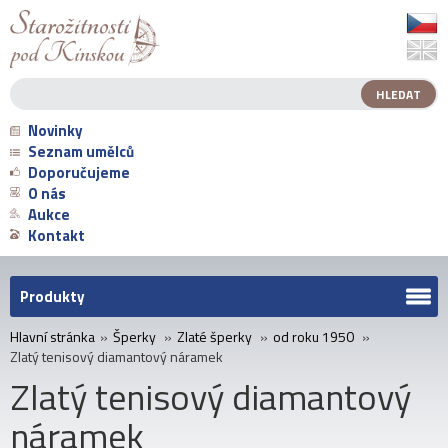
Novinky
Seznam umělců
Doporučujeme
O nás
Aukce
Kontakt
Produkty
Hlavní stránka
»
Šperky
»
Zlaté šperky
»
od roku 1950
»
Zlatý tenisový diamantový náramek
Zlatý tenisový diamantový
náramek