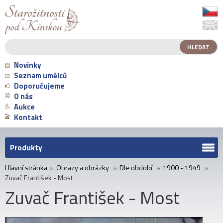
Novinky
Seznam umělců
Doporučujeme
O nás
Aukce
Kontakt
Produkty
Hlavní stránka
»
Obrazy a obrázky
»
Dle období
»
1900 - 1949
»
Zuvač František - Most
Zuvač František - Most