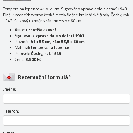
Tempera na lepence 41 x 55 cm. Signováno vpravo dole s datací 1943.
Plně v intencích tvorby české meziválečné krajinářské školy. Čechy, rok
1943. Celkový rozměr s rámem 55,5 x 68 cm.
Autor:
František Zuvač
Signováno:
vpravo dole s datací 1943
Rozměr:
41 x 55 cm, rám 55,5 x 68 cm
Materiál:
tempera na lepence
Popisek:
Čechy, rok 1943
Cena:
3.500 Kč
Rezervační formulář
Jméno:
Telefon:
E-mail: