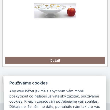
Detail
Předchozí
1
2
…
7
8
9
10
11
12
Používáme cookies
13
14
15
Další
Aby web běžel jak má a abychom vám mohli
poskytnout co nejlepší uživatelský zážitek, používáme
cookies. K jejich zpracování potřebujeme váš souhlas.
Děkujeme, že nám ho dáte, pomáháte nám tak pro vás