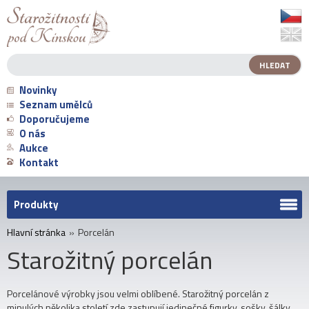
Novinky
Seznam umělců
Doporučujeme
O nás
Aukce
Kontakt
Produkty
Hlavní stránka
»
Porcelán
Starožitný porcelán
Porcelánové výrobky jsou velmi oblíbené. Starožitný porcelán z
minulých několika století zde zastupují jedinečné figurky, sošky, šálky,