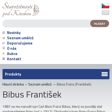
Novinky
Seznam umělců
Doporučujeme
O nás
Aukce
Kontakt
Produkty
Hlavní stránka
»
Seznam umělců
»
Bibus Franz (František)
Bibus František
1887 se mu narodil syn Carl Alois Franz Bibus, který se později stal
spolumajitelem firmy (od. r. 1917). Obchodní název firmy Franz Bibus