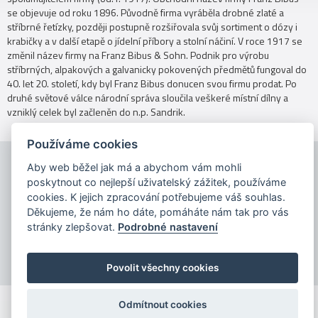
se objevuje od roku 1896. Původně firma vyráběla drobné zlaté a
stříbrné řetízky, později postupně rozšiřovala svůj sortiment o dózy i
krabičky a v další etapě o jídelní příbory a stolní náčiní. V roce 1917 se
změnil název firmy na Franz Bibus & Sohn. Podnik pro výrobu
stříbrných, alpakových a galvanicky pokovených předmětů fungoval do
40. let 20. století, kdy byl Franz Bibus donucen svou firmu prodat. Po
druhé světové válce národní správa sloučila veškeré místní dílny a
vzniklý celek byl začleněn do n.p. Sandrik.
Používáme cookies
Aby web běžel jak má a abychom vám mohli
poskytnout co nejlepší uživatelský zážitek, používáme
cookies. K jejich zpracování potřebujeme váš souhlas.
Děkujeme, že nám ho dáte, pomáháte nám tak pro vás
stránky zlepšovat.
Podrobné nastavení
Copyright © 2026
Povolit všechny cookies
Odmítnout cookies