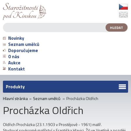
Novinky
Seznam umělců
Doporučujeme
O nás
Aukce
Kontakt
Produkty
Hlavní stránka
»
Seznam umělců
»
Procházka Oldřich
Procházka Oldřich
Oldřich Procházka (23.1.1903 v Prostějově - 1961) malíř.
Studoval soukromě malířství u Františka Hlavici. Žil ve Vsetíně a později