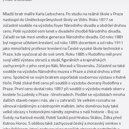
Mladší bratr malíře Karla Liebschera. Po studiu na reálné škole v Praze
nastoupil do Uměleckoprůmyslové školy ve Vídni. Roku 1877 se
zúčastnil soutěže na výzdobu foyer Národního divadla a obdržel druhou
cenu. Poté vyzdobil osm lunet v divadelní chodbě Národního divadla.
Zařadil se tak mezi umělce generace Národního divadla. Od roku 1881
byl nejprve učitelem kreslení, od roku 1895 docentem a od roku 1911
jako mimořádný profesor kreslení na České vysoké škole technické v
Praze, kde vyučoval až do své smrti. Roku 1885 v Rudolfinu měl první
svojí větší výstavu obrazů a studií, figurálních a krajinářských
zachycených z jeho cest po Itálii, Moravě a Slovensku. Zúčastnil se také
soutěže na výzdobu Národního muzea v Praze a získal druhou a třetí
cenu. Společně se svým bratrem uspořádali soubornou výstavu v Kutné
Hoře. Poté získal třetí cenu při soutěži o výzdobu dvorany Rudolfina v
Praze. První cenu dostal roku 1897 při soutěži o výzdobu maleb oken v
kostele Sv.Ludmily v Praze -Vinohradech. Podílel se výzdobách mnoha
dalších staveb nejen i nás, ale i v zahraničí. Ve velkém rozsahu se
věnoval nástěnným a nástropním malbám. Jeho doménou byly také
velké obrazy s historickými náměty zejména s naší historie - Boj se
Švédy na Karlově mostě, Pobití Sasíků pod Hrubou Skálou, Žižka před
Kutnou Horou. S oblibou také zachycoval český a moravský venkov s
jeho folklorem, který zachycoval na menších obrazech portrétních a