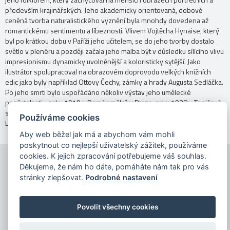
především krajinářských. Jeho akademicky orientovaná, dobově
ceněná tvorba naturalistického vyznění byla mnohdy dovedena až
romantickému sentimentu a líbeznosti. Vlivem Vojtěcha Hynaise, který
byl po krátkou dobu v Paříži jeho učitelem, se do jeho tvorby dostalo
světlo v plenéru a později začala jeho malba být v důsledku sílícího vlivu
impresionismu dynamicky uvolněnější a koloristicky sytější. Jako
ilustrátor spolupracoval na obrazovém doprovodu velkých knižních
edic jako byly například Ottovy Čechy, zámky a hrady Augusta Sedláčka.
Po jeho smrti bylo uspořádáno několiv výstav jeho umělecké
pozůstalosti - roku 1919 v Domě umělců v Praze, roku 1928 v Topičově
salonu v Praze a též souborná společná výstava bratrů Adolfa a Karla
Používáme cookies
Liebschera v pavilonu Myslbek roku 1943 v Praze.
Aby web běžel jak má a abychom vám mohli
poskytnout co nejlepší uživatelský zážitek, používáme
cookies. K jejich zpracování potřebujeme váš souhlas.
Děkujeme, že nám ho dáte, pomáháte nám tak pro vás
stránky zlepšovat.
Podrobné nastavení
Povolit všechny cookies
Copyright © 2026