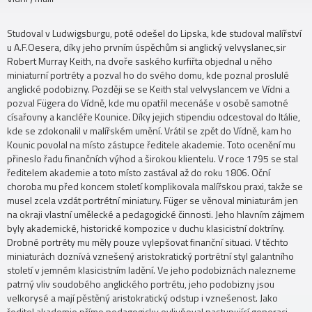
Studoval v Ludwigsburgu, poté odešel do Lipska, kde studoval malířství
u A.F.Oesera, díky jeho prvním úspěchům si anglický velvyslanec,sir
Robert Murray Keith, na dvoře saského kurfiřta objednal u něho
miniaturní portréty a pozval ho do svého domu, kde poznal proslulé
anglické podobizny. Později se se Keith stal velvyslancem ve Vídni a
pozval Fügera do Vídně, kde mu opatřil mecenáše v osobě samotné
císařovny a kancléře Kounice. Díky jejich stipendiu odcestoval do Itálie,
kde se zdokonalil v malířském umění. Vrátil se zpět do Vídně, kam ho
Kounic povolal na místo zástupce ředitele akademie. Toto ocenění mu
přineslo řadu finančních výhod a širokou klientelu. V roce 1795 se stal
ředitelem akademie a toto místo zastával až do roku 1806. Oční
choroba mu před koncem století komplikovala malířskou praxi, takže se
musel zcela vzdát portrétní miniatury. Füger se věnoval miniaturám jen
na okraji vlastní umělecké a pedagogické činnosti. Jeho hlavním zájmem
byly akademické, historické kompozice v duchu klasicistní doktríny.
Drobné portréty mu měly pouze vylepšovat finanční situaci. V těchto
miniaturách doznívá vznešený aristokratický portrétní styl galantního
století v jemném klasicistním ladění. Ve jeho podobiznách nalezneme
patrný vliv soudobého anglického portrétu, jeho podobizny jsou
velkorysé a mají pěstěný aristokratický odstup i vznešenost. Jako
ředitel akademie přímo pedagogicky ovlivňoval nastupující generaci