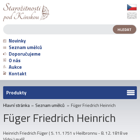
Novinky
Seznam umělců
Doporučujeme
O nás
Aukce
Kontakt
Produkty
Hlavní stránka
»
Seznam umělců
»
Füger Friedrich Heinrich
Füger Friedrich Heinrich
Heinrich Friedrich Füger ( 5. 11. 1751 v Heilbronnu - 8. 12. 1818 ve
Vídni ) malíř