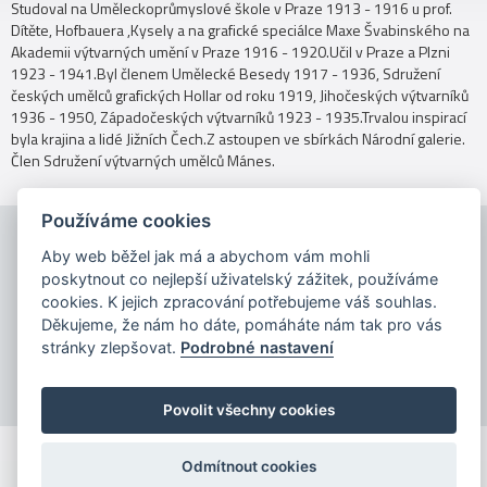
Studoval na Uměleckoprůmyslové škole v Praze 1913 - 1916 u prof.
Dítěte, Hofbauera ,Kysely a na grafické speciálce Maxe Švabinského na
Akademii výtvarných umění v Praze 1916 - 1920.Učil v Praze a Plzni
1923 - 1941.Byl členem Umělecké Besedy 1917 - 1936, Sdružení
českých umělců grafických Hollar od roku 1919, Jihočeských výtvarníků
1936 - 1950, Západočeských výtvarníků 1923 - 1935.Trvalou inspirací
byla krajina a lidé Jižních Čech.Z astoupen ve sbírkách Národní galerie.
Člen Sdružení výtvarných umělců Mánes.
Používáme cookies
Aby web běžel jak má a abychom vám mohli
poskytnout co nejlepší uživatelský zážitek, používáme
cookies. K jejich zpracování potřebujeme váš souhlas.
Děkujeme, že nám ho dáte, pomáháte nám tak pro vás
Copyright © 2026
stránky zlepšovat.
Podrobné nastavení
Povolit všechny cookies
Odmítnout cookies