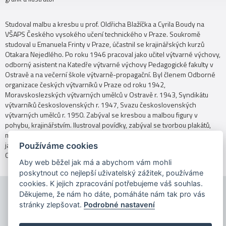
Studoval malbu a kresbu u prof. Oldřicha Blažíčka a Cyrila Boudy na
VŠAPS Českého vysokého učení technického v Praze. Soukromě
studoval u Emanuela Frinty v Praze, účastnil se krajinářských kurzů
Otakara Nejedlého. Po roku 1946 pracoval jako učitel výtvarné výchovy,
odborný asistent na Katedře výtvarné výchovy Pedagogické fakulty v
Ostravě a na večerní škole výtvarně-propagační. Byl členem Odborné
organizace českých výtvarníků v Praze od roku 1942,
Moravskoslezských výtvarných umělců v Ostravě r. 1943, Syndikátu
výtvarníků československých r. 1947, Svazu československých
výtvarných umělců r. 1950. Zabýval se kresbou a malbou figury v
pohybu, krajinářstvím. Ilustroval povídky, zabýval se tvorbou plakátů,
mezi lety 1960 - 1985 spolupracoval se Státním divadlem v Ostravě
jako jevištní výtvarník. Vystavoval samostatně a kolektivně zejména v
Používáme cookies
Ostravě. Svými díly je zastoupený v muzeu v Klimkovicích.
Aby web běžel jak má a abychom vám mohli
poskytnout co nejlepší uživatelský zážitek, používáme
cookies. K jejich zpracování potřebujeme váš souhlas.
Děkujeme, že nám ho dáte, pomáháte nám tak pro vás
stránky zlepšovat.
Podrobné nastavení