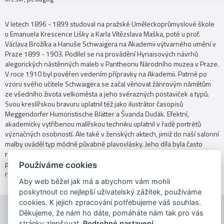
V letech 1896 - 1899 studoval na pražské Uměleckoprůmyslové škole
u Emanuela Krescence Lišky a Karla Vítězslava Maška, poté u prof.
Václava Brožíka a Hanuše Schwaigera na Akademii výtvarného umění v
Praze 1899 - 1903. Podílel se na provádění Hynaisových návrhů
alegorických nástěnných maleb v Pantheonu Národního muzea v Praze.
V roce 1910 byl pověřen vedením přípravky na Akademii. Patrně po
vzoru svého učitele Schwaigera se začal věnovat žánrovým námětům
ze všedního života velkoměsta a jeho svérazných postaviček a typů.
Svou kreslířskou bravuru uplatnil též jako ilustrátor časopisů
Meggendorfer Humoristische Blätter a Švanda Dudák. Efektní,
akademicky vytříbenou malířskou techniku uplatnil v řadě portrétů
význačných osobností. Ale také v ženských aktech, jimiž do naší salonní
malby uváděl typ módně půvabné plavovlásky. Jeho díla byla často
reprodukována ve Zlaté Praze. Byl členem Jednoty umělců výtvarných a
později Myslbeka. Vyučoval na pražské Akademii výtvarného umění do
Používáme cookies
roku 1939.
Aby web běžel jak má a abychom vám mohli
poskytnout co nejlepší uživatelský zážitek, používáme
cookies. K jejich zpracování potřebujeme váš souhlas.
Děkujeme, že nám ho dáte, pomáháte nám tak pro vás
stránky zlepšovat.
Podrobné nastavení