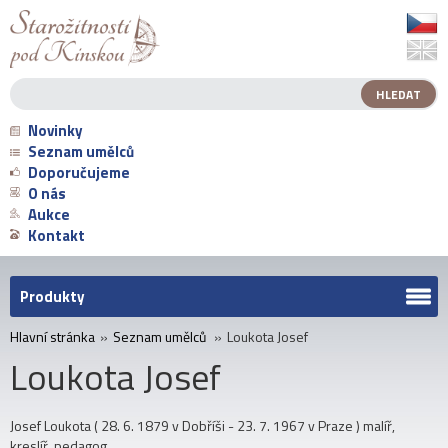
Novinky
Seznam umělců
Doporučujeme
O nás
Aukce
Kontakt
Produkty
Hlavní stránka
»
Seznam umělců
»
Loukota Josef
Loukota Josef
Josef Loukota ( 28. 6. 1879 v Dobříši - 23. 7. 1967 v Praze ) malíř,
kreslíř, pedagog