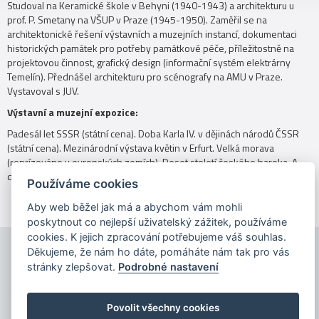
Studoval na Keramické škole v Behyni (1940-1943) a architekturu u
prof. P. Smetany na VŠUP v Praze (1945-1950). Zaměřil se na
architektonické řešení výstavních a muzejních instancí, dokumentaci
historických památek pro potřeby památkové péče, příležitostně na
projektovou činnost, grafický design (informační systém elektrárny
Temelín). Přednášel architekturu pro scénografy na AMU v Praze.
Vystavoval s JUV.
Výstavní a muzejní expozice:
Padesál let SSSR (státní cena). Doba Karla IV. v dějinách národů ČSSR
(státní cena). Mezinárodní výstava květin v Erfurt. Velká morava
(reprízováno v evropských zemích). Deset století českého baroka. A
další.
Používáme cookies
Aby web běžel jak má a abychom vám mohli
poskytnout co nejlepší uživatelský zážitek, používáme
cookies. K jejich zpracování potřebujeme váš souhlas.
Děkujeme, že nám ho dáte, pomáháte nám tak pro vás
stránky zlepšovat.
Podrobné nastavení
Povolit všechny cookies