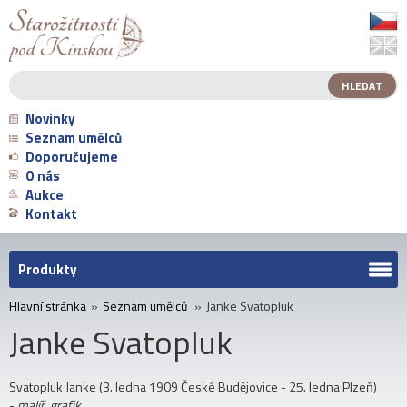
Novinky
Seznam umělců
Doporučujeme
O nás
Aukce
Kontakt
Produkty
Hlavní stránka
»
Seznam umělců
»
Janke Svatopluk
Janke Svatopluk
Svatopluk Janke (3. ledna 1909 České Budějovice - 25. ledna Plzeň)
-
malíř, grafik