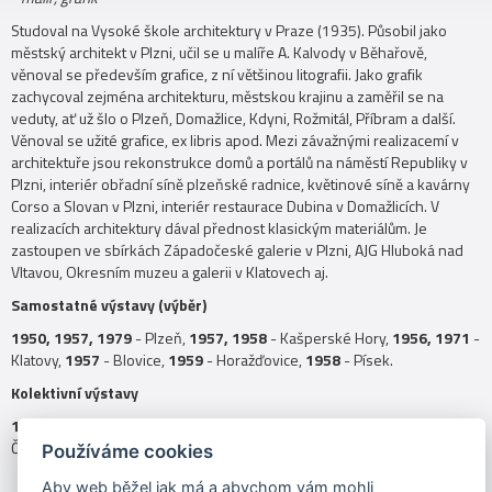
Studoval na Vysoké škole architektury v Praze (1935). Působil jako
městský architekt v Plzni, učil se u malíře A. Kalvody v Běhařově,
věnoval se především grafice, z ní většinou litografii. Jako grafik
zachycoval zejména architekturu, městskou krajinu a zaměřil se na
veduty, ať už šlo o Plzeň, Domažlice, Kdyni, Rožmitál, Příbram a další.
Věnoval se užité grafice, ex libris apod. Mezi závažnými realizacemí v
architektuře jsou rekonstrukce domů a portálů na náměstí Republiky v
Plzni, interiér obřadní síně plzeňské radnice, květinové síně a kavárny
Corso a Slovan v Plzni, interiér restaurace Dubina v Domažlicích. V
realizacích architektury dával přednost klasickým materiálům. Je
zastoupen ve sbírkách Západočeské galerie v Plzni, AJG Hluboká nad
Vltavou, Okresním muzeu a galerii v Klatovech aj.
Samostatné výstavy (výběr)
1950, 1957, 1979
- Plzeň,
1957, 1958
- Kašperské Hory,
1956, 1971
-
Klatovy,
1957
- Blovice,
1959
- Horažďovice,
1958
- Písek.
Kolektivní výstavy
1950,
1951
- Praha, Výtvarná úroda,
1985
- Plzeň, Masné krámy,
Členská družební výstava,
1987
- Plzeň, Masné krámy, Volné umění 87.
Používáme cookies
Aby web běžel jak má a abychom vám mohli