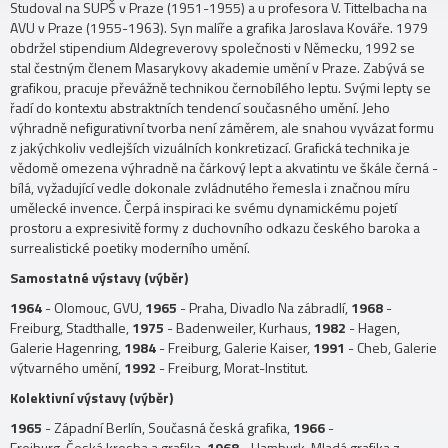
Studoval na SUPŠ v Praze (1951-1955) a u profesora V. Tittelbacha na
AVU v Praze (1955-1963). Syn malíře a grafika Jaroslava Kováře. 1979
obdržel stipendium Aldegreverovy společnosti v Německu, 1992 se
stal čestným členem Masarykovy akademie umění v Praze. Zabývá se
grafikou, pracuje převážně technikou černobílého leptu. Svými lepty se
řadí do kontextu abstraktních tendencí současného umění. Jeho
výhradně nefigurativní tvorba není záměrem, ale snahou vyvázat formu
z jakýchkoliv vedlejších vizuálních konkretizací. Grafická technika je
vědomě omezena výhradně na čárkový lept a akvatintu ve škále černá -
bílá, vyžadující vedle dokonale zvládnutého řemesla i značnou míru
umělecké invence. Čerpá inspiraci ke svému dynamickému pojetí
prostoru a expresivitě formy z duchovního odkazu českého baroka a
surrealistické poetiky moderního umění.
Samostatné výstavy (výběr)
1964
- Olomouc, GVU,
1965
- Praha, Divadlo Na zábradlí,
1968
-
Freiburg, Stadthalle,
1975
- Badenweiler, Kurhaus,
1982
- Hagen,
Galerie Hagenring,
1984
- Freiburg, Galerie Kaiser,
1991
- Cheb, Galerie
výtvarného umění,
1992
- Freiburg, Morat-Institut.
Kolektivní výstavy (výběr)
1965
- Západní Berlín, Současná česká grafika,
1966
-
Freiburg, Česká kresba a grafika,
1968
- Hamburk, Mladá grafika z